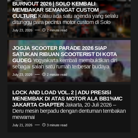
BURNOUT 2026 | SOLO KEMBALI
MEMBAKAR SEMANGAT CUSTOM
CULTURE
Kalau ada satu agenda yang selalu
ditunggu para pecinta motor custom di Solo
July 23, 2026
2 minute read
JOGJA SCOOTER PARADE 2026 SIAP
SATUKAN RIBUAN SCOOTERIST DI KOTA
GUDEG
Yogyakarta kembali membuktikan diri
sebagai salah satu rumah terbesar budaya
July 23, 2026
2 minute read
LOCK AND LOAD VOL. 2 | ADU PRESISI
MENEMBAK DI ATAS MOTOR ALA BB1%MC
JAKARTA CHAPTER
Jakarta, 20 Juli 2026 –
Deru mesin berpadu dengan dentuman tembakan
mewarnai
July 21, 2026
3 minute read