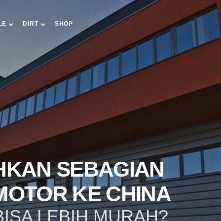
LE
DIRT
SHOP
HKAN SEBAGIAN
MOTOR KE CHINA
BISA LEBIH MURAH?