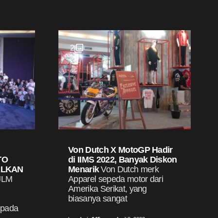
2
Von Dutch X MotoGP Hadir
TO
di IIMS 2022, Banyak Diskon
ALKAN
Menarik
Von Dutch merk
JLM
Apparel sepeda motor dari
Amerika Serikat, yang
biasanya sangat
 pada