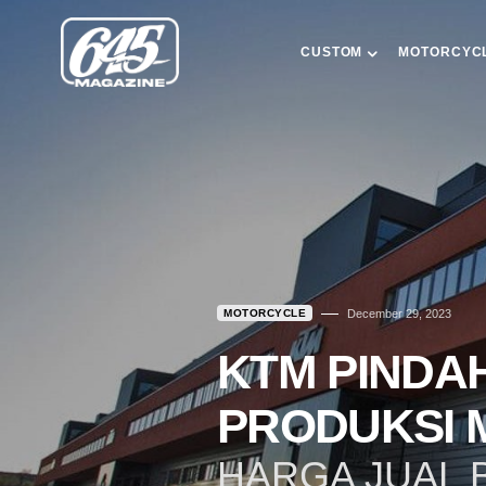
CUSTOM
MOTORCYC
MOTORCYCLE
December 29, 2023
KTM PINDA
PRODUKSI 
HARGA JUAL 