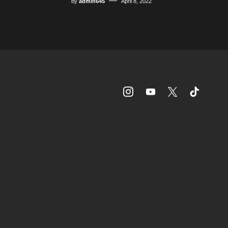
by
admin645
April 8, 2022