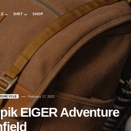
LE
DIRT
SHOP
TORCYCLE
February 17, 2022
Apik EIGER Adventure
field