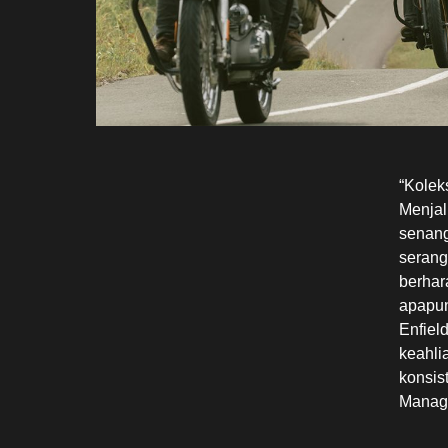
“Kolek
Menjal
senang
serang
berhar
apapun
Enfiel
keahli
konsis
Manage