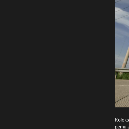
Koleks
pemula