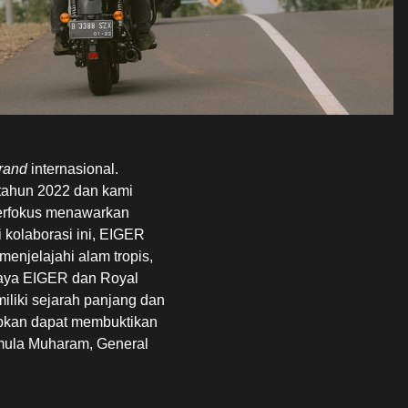
rand
internasional.
 tahun 2022 dan kami
Berfokus menawarkan
i kolaborasi ini, EIGER
enjelajahi alam tropis,
caya EIGER dan Royal
iliki sejarah panjang dan
apkan dapat membuktikan
imula Muharam, General