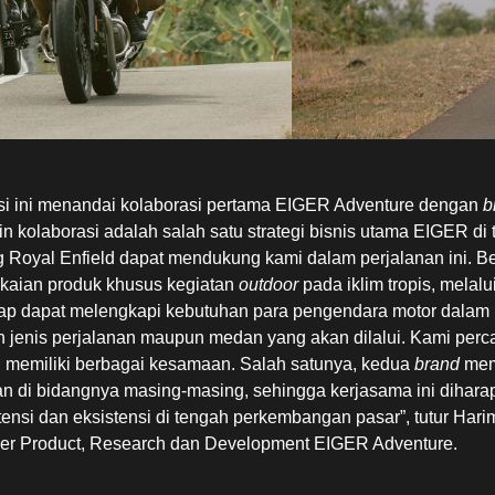
si ini menandai kolaborasi pertama EIGER Adventure dengan
b
in kolaborasi adalah salah satu strategi bisnis utama EIGER di
 Royal Enfield dapat mendukung kami dalam perjalanan ini. 
kaian produk khusus kegiatan
outdoor
pada iklim tropis, melalu
ap dapat melengkapi kebutuhan para pengendara motor dalam m
 jenis perjalanan maupun medan yang akan dilalui. Kami per
d memiliki berbagai kesamaan. Salah satunya, kedua
brand
mem
an di bidangnya masing-masing, sehingga kerjasama ini dihar
tensi dan eksistensi di tengah perkembangan pasar”, tutur Har
r Product, Research dan Development EIGER Adventure.