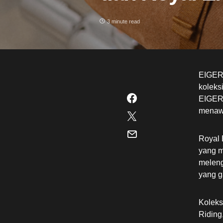
3 minute read
EIGER 
koleks
EIGER 
menawa
Royal 
yang m
meleng
yang g
Koleks
Riding