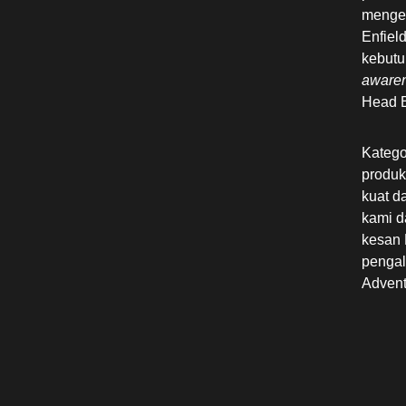
mengek
Enfiel
kebutu
aware
Head B
Katego
produk
kuat d
kami d
kesan 
pengal
Advent