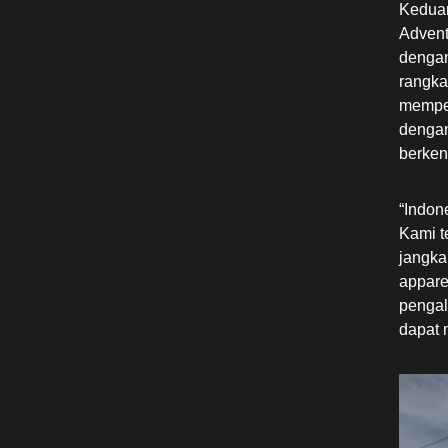
Keduan
Adven
dengan
rangka
memper
dengan
berkend
“Indon
Kami t
jangka
appare
pengal
dapat 