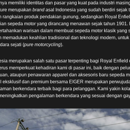
ya memiliki identitas dan pasar yang kuat pada industri masi
ture merupakan
brand
asal Indonesia yang sudah berdiri sejak
 rangkaian produk pendakian gunung, sedangkan Royal Enfie
ian sepeda motor yang dirancang menawan sejak tahun 1901. 
tahankan warisan dalam membuat sepeda motor klasik yang 
 memadukan keahlian tradisional dan teknologi modern, untu
ara sejati (
pure motorcycling
).
esia merupakan salah satu pasar terpenting bagi Royal Enfield 
erus memperkuat kehadiran kami di pasar ini, baik dengan pelu
uan, ataupun penawaran apparel dan aksesoris baru sepeda mo
l eksklusif dan premium bersama EIGER merupakan perwujud
aman berkendara terbaik bagi para pelanggan. Kami yakin kola
meningkatkan pengalaman berkendara yang sesuai dengan gay