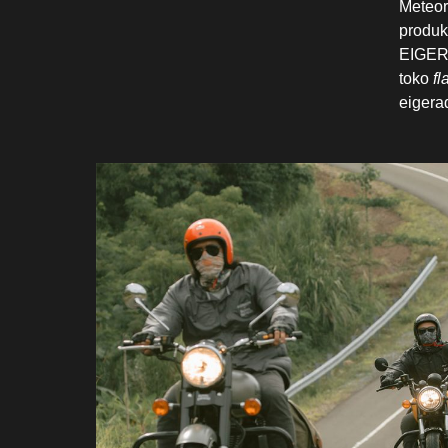
Meteor
produk
EIGER 
toko
fl
eigera