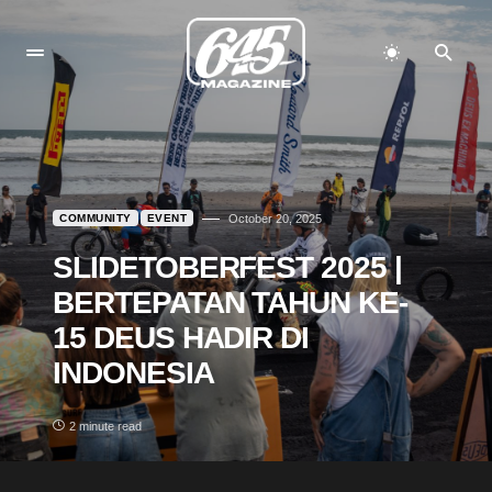
COMMUNITY
EVENT
October 20, 2025
SLIDETOBERFEST 2025 |
BERTEPATAN TAHUN KE-
15 DEUS HADIR DI
INDONESIA
2 minute read