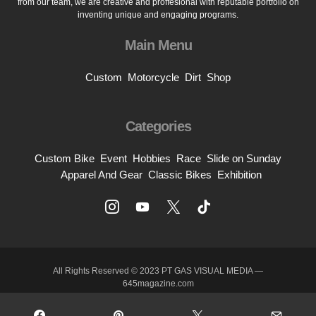
from our team, we are creative and proffesional with reputable portfolio on
inventing unique and engaging programs.
Main Menu
Custom
Motorcycle
Dirt
Shop
Categories
Custom Bike
Event
Hobbies
Race
Slide on Sunday
Apparel And Gear
Classic Bikes
Exhibition
All Rights Reserved © 2023 PT GAS VISUAL MEDIA —
645magazine.com
About Us
Contact
Privacy And Policy
Terms Of Use