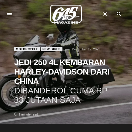
MOTORCYCLE
NEW BIKES
December 19, 2023
JEDI 250 4L KEMBARAN
HARLEY-DAVIDSON DARI
CHINA
DIBANDEROL CUMA RP
33 JUTAAN SAJA
1 minute read