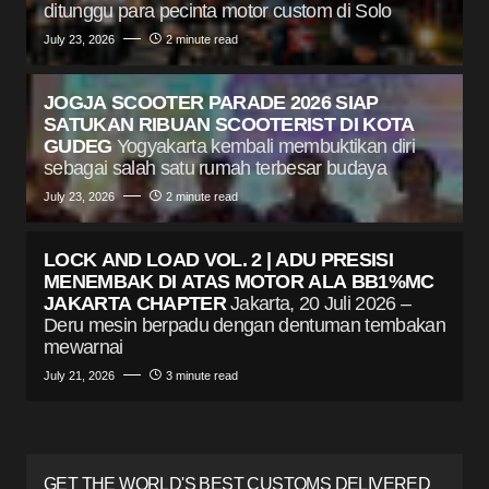
ditunggu para pecinta motor custom di Solo
July 23, 2026
2 minute read
JOGJA SCOOTER PARADE 2026 SIAP
SATUKAN RIBUAN SCOOTERIST DI KOTA
GUDEG
Yogyakarta kembali membuktikan diri
sebagai salah satu rumah terbesar budaya
July 23, 2026
2 minute read
LOCK AND LOAD VOL. 2 | ADU PRESISI
MENEMBAK DI ATAS MOTOR ALA BB1%MC
JAKARTA CHAPTER
Jakarta, 20 Juli 2026 –
Deru mesin berpadu dengan dentuman tembakan
mewarnai
July 21, 2026
3 minute read
GET THE WORLD'S BEST CUSTOMS DELIVERED