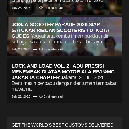
ditunggu para pecinta motor custom di Solo
July 23, 2026
2 minute read
JOGJA SCOOTER PARADE 2026 SIAP
SATUKAN RIBUAN SCOOTERIST DI KOTA
GUDEG
Yogyakarta kembali membuktikan diri
sebagai salah satu rumah terbesar budaya
July 23, 2026
2 minute read
LOCK AND LOAD VOL. 2 | ADU PRESISI
MENEMBAK DI ATAS MOTOR ALA BB1%MC
JAKARTA CHAPTER
Jakarta, 20 Juli 2026 –
Deru mesin berpadu dengan dentuman tembakan
mewarnai
July 21, 2026
3 minute read
GET THE WORLD'S BEST CUSTOMS DELIVERED