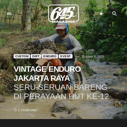
CUSTOM
DIRT
ENDURO
EVENT
October 4, 2023
VINTAGE ENDURO
JAKARTA RAYA
SERU-SERUAN BARENG
DI PERAYAAN HUT KE-12
2 minute read