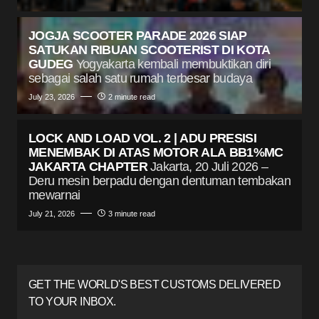
JOGJA SCOOTER PARADE 2026 SIAP
SATUKAN RIBUAN SCOOTERIST DI KOTA
GUDEG
Yogyakarta kembali membuktikan diri
sebagai salah satu rumah terbesar budaya
July 23, 2026
2 minute read
LOCK AND LOAD VOL. 2 | ADU PRESISI
MENEMBAK DI ATAS MOTOR ALA BB1%MC
JAKARTA CHAPTER
Jakarta, 20 Juli 2026 –
Deru mesin berpadu dengan dentuman tembakan
mewarnai
July 21, 2026
3 minute read
GET THE WORLD'S BEST CUSTOMS DELIVERED
TO YOUR INBOX.