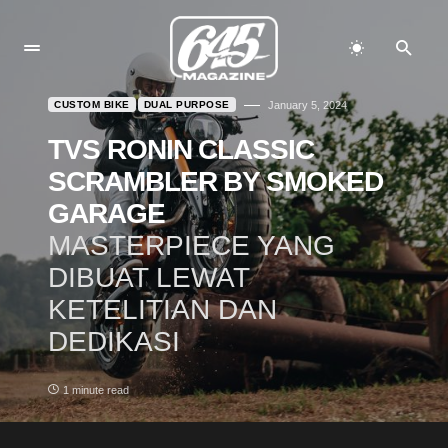
CUSTOM BIKE
DUAL PURPOSE
January 5, 2024
TVS RONIN CLASSIC
SCRAMBLER BY SMOKED
GARAGE
MASTERPIECE YANG
DIBUAT LEWAT
KETELITIAN DAN
DEDIKASI
1 minute read