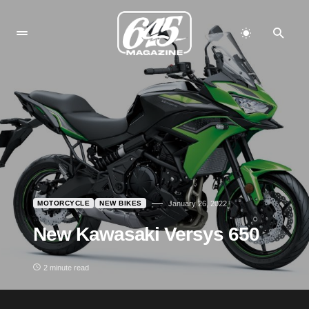
MOTORCYCLE
NEW BIKES
January 26, 2022
New Kawasaki Versys 650
2 minute read