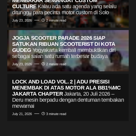
MEMBAKAR SEMANGAT CUSTOM
CULTURE
Kalau ada satu agenda yang selalu
ditunggu para pecinta motor custom di Solo
July 23, 2026
2 minute read
JOGJA SCOOTER PARADE 2026 SIAP
SATUKAN RIBUAN SCOOTERIST DI KOTA
GUDEG
Yogyakarta kembali membuktikan diri
sebagai salah satu rumah terbesar budaya
July 23, 2026
2 minute read
LOCK AND LOAD VOL. 2 | ADU PRESISI
MENEMBAK DI ATAS MOTOR ALA BB1%MC
JAKARTA CHAPTER
Jakarta, 20 Juli 2026 –
Deru mesin berpadu dengan dentuman tembakan
mewarnai
July 21, 2026
3 minute read