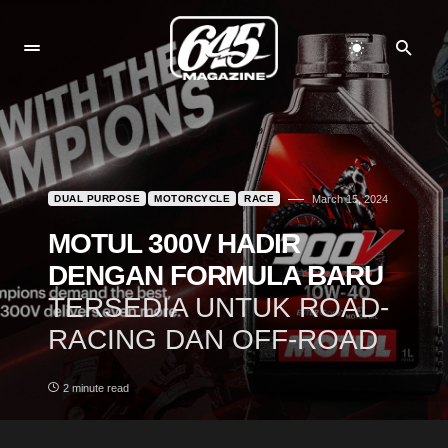
DUAL PURPOSE
MOTORCYCLE
RACE
March 15, 2024
MOTUL 300V HADIR
DENGAN FORMULA BARU
TERSEDIA UNTUK ROAD-
RACING DAN OFF-ROAD
2 minute read