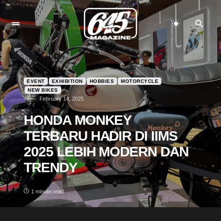
EVENT
EXHIBITION
HOBBIES
MOTORCYCLE
NEW BIKES
February 14, 2025
HONDA MONKEY
TERBARU HADIR DI IIMS
2025 LEBIH MODERN DAN
TRENDY
1 minute read