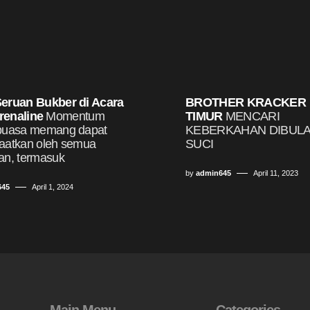
eruan Bukber di Acara
BROTHER KRACKER
renaline
Momentum
TIMUR
MENCARI
puasa memang dapat
KEBERKAHAN DIBUL
aatkan oleh semua
SUCI
an, termasuk
by
admin645
April 11, 2023
645
April 1, 2024