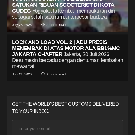
SATUKAN RIBUAN SCOOTERIST DI KOTA
GUDEG
Yogyakarta kembali membuktikan diri
sebagai salah satu rumah terbesar budaya
July 23, 2026
2 minute read
LOCK AND LOAD VOL. 2 | ADU PRESISI
MENEMBAK DI ATAS MOTOR ALA BB1%MC
JAKARTA CHAPTER
Jakarta, 20 Juli 2026 –
Deru mesin berpadu dengan dentuman tembakan
mewarnai
July 21, 2026
3 minute read
GET THE WORLD'S BEST CUSTOMS DELIVERED
TO YOUR INBOX.