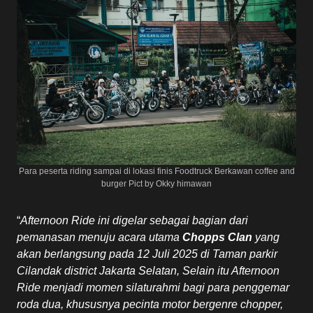
Para peserta riding sampai di lokasi finis Foodtruck Berkawan coffee and
burger Pict by Okky himawan
“
Afternoon Ride ini digelar sebagai bagian dari
pemanasan menuju acara utama
Chopps Clan
yang
akan berlangsung pada
12 Juli 2025 di Taman parkir
Cilandak district Jakarta Selatan, Selain itu Afternoon
Ride menjadi momen silaturahmi bagi para penggemar
roda dua, khususnya pecinta motor bergenre chopper,