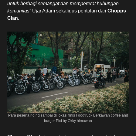
untuk berbagi semangat dan mempererat hubungan
komunitas
” Ujar Adam sekaligus pentolan dari
Chopps
Clan
.
Para peserta riding sampai di lokasi finis Foodtruck Berkawan coffee and
burger Pict by Okky himawan