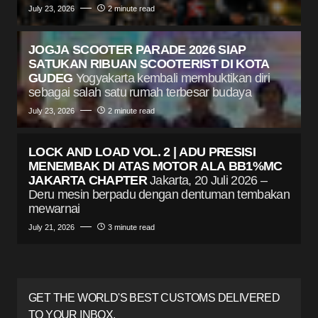
July 23, 2026
2 minute read
JOGJA SCOOTER PARADE 2026 SIAP
SATUKAN RIBUAN SCOOTERIST DI KOTA
GUDEG
Yogyakarta kembali membuktikan diri
sebagai salah satu rumah terbesar budaya
July 23, 2026
2 minute read
LOCK AND LOAD VOL. 2 | ADU PRESISI
MENEMBAK DI ATAS MOTOR ALA BB1%MC
JAKARTA CHAPTER
Jakarta, 20 Juli 2026 –
Deru mesin berpadu dengan dentuman tembakan
mewarnai
July 21, 2026
3 minute read
GET THE WORLD'S BEST CUSTOMS DELIVERED
TO YOUR INBOX.