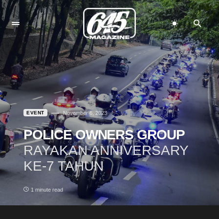
EVENT
November 6, 2023
POLICE OWNERS GROUP
RAYAKAN ANNIVERSARY
KE-7 TAHUN
1 minute read