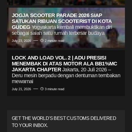
JOGJA SCOOTER PARADE 2026 SIAP
SATUKAN RIBUAN SCOOTERIST DI KOTA
GUDEG
Yogyakarta kembali membuktikan diri
sebagai salah satu rumah terbesar budaya
July 23, 2026
2 minute read
LOCK AND LOAD VOL. 2 | ADU PRESISI
MENEMBAK DI ATAS MOTOR ALA BB1%MC
JAKARTA CHAPTER
Jakarta, 20 Juli 2026 –
Deru mesin berpadu dengan dentuman tembakan
mewarnai
July 21, 2026
3 minute read
GET THE WORLD'S BEST CUSTOMS DELIVERED
TO YOUR INBOX.