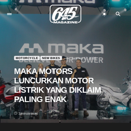
MOTORCYCLE
NEW BIKES
January 17, 2025
MAKA MOTORS
LUNCURKAN MOTOR
LISTRIK YANG DIKLAIM
PALING ENAK
3 minute read