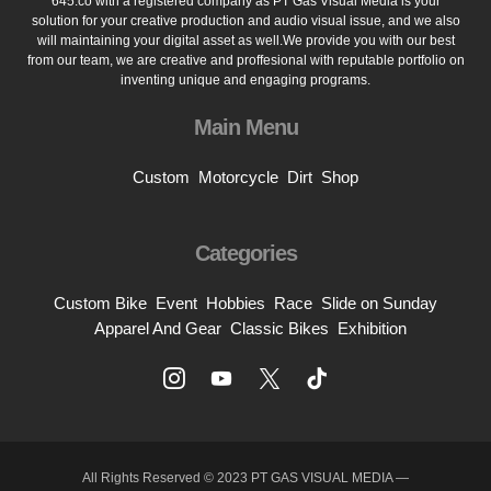
645.co with a registered company as PT Gas Visual Media is your
solution for your creative production and audio visual issue, and we also
will maintaining your digital asset as well.We provide you with our best
from our team, we are creative and proffesional with reputable portfolio on
inventing unique and engaging programs.
Main Menu
Custom
Motorcycle
Dirt
Shop
Categories
Custom Bike
Event
Hobbies
Race
Slide on Sunday
Apparel And Gear
Classic Bikes
Exhibition
All Rights Reserved © 2023 PT GAS VISUAL MEDIA —