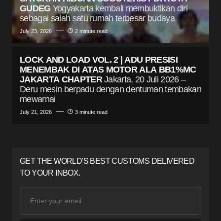
GUDEG
Yogyakarta kembali membuktikan diri
sebagai salah satu rumah terbesar budaya
July 23, 2026
2 minute read
LOCK AND LOAD VOL. 2 | ADU PRESISI
MENEMBAK DI ATAS MOTOR ALA BB1%MC
JAKARTA CHAPTER
Jakarta, 20 Juli 2026 –
Deru mesin berpadu dengan dentuman tembakan
mewarnai
July 21, 2026
3 minute read
GET THE WORLD'S BEST CUSTOMS DELIVERED
TO YOUR INBOX.