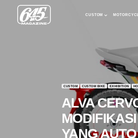
CUSTOM
MOTORCYC
CUSTOM
CUSTOM BIKE
EXHIBITION
HO
ALVA CERV
MODIFIKASI
YANG AUTO