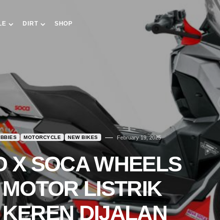
LE
DIRT
SHOP
BBIES
MOTORCYCLE
NEW BIKES
February 19, 2025
O X SOCA WHEELS
 MOTOR LISTRIK
 KEREN DIJALAN