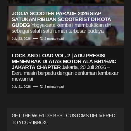
JOGJA SCOOTER PARADE 2026 SIAP
SATUKAN RIBUAN SCOOTERIST DI KOTA
GUDEG
Yogyakarta kembali membuktikan diri
sebagai salah satu rumah terbesar budaya
July 23, 2026
2 minute read
LOCK AND LOAD VOL. 2 | ADU PRESISI
MENEMBAK DI ATAS MOTOR ALA BB1%MC
JAKARTA CHAPTER
Jakarta, 20 Juli 2026 –
Deru mesin berpadu dengan dentuman tembakan
mewarnai
July 21, 2026
3 minute read
GET THE WORLD'S BEST CUSTOMS DELIVERED
TO YOUR INBOX.