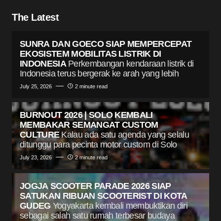
The Latest
SUNRA DAN GOECO SIAP MEMPERCEPAT
EKOSISTEM MOBILITAS LISTRIK DI
INDONESIA
Perkembangan kendaraan listrik di
Indonesia terus bergerak ke arah yang lebih
July 25, 2026
2 minute read
BURNOUT 2026 | SOLO KEMBALI
MEMBAKAR SEMANGAT CUSTOM
CULTURE
Kalau ada satu agenda yang selalu
ditunggu para pecinta motor custom di Solo
July 23, 2026
2 minute read
JOGJA SCOOTER PARADE 2026 SIAP
SATUKAN RIBUAN SCOOTERIST DI KOTA
GUDEG
Yogyakarta kembali membuktikan diri
sebagai salah satu rumah terbesar budaya