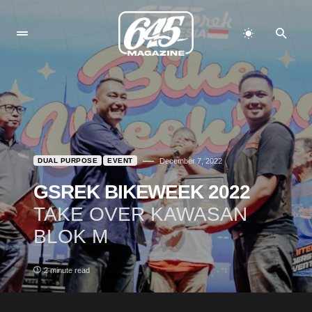
DUAL PURPOSE
EVENT
December 7, 2022
GSREK BIKEWEEK 2022
TAKE OVER KAWASAN
BLOK M
2 minute read